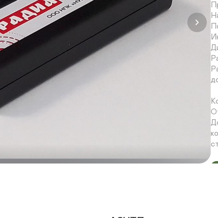
П
На
П
И
Д
Ра
Р
до
К
О
Д
к
с