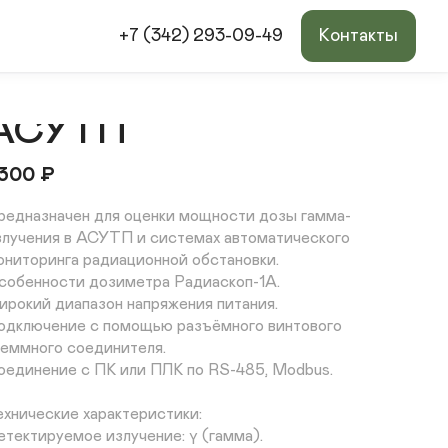
+7 (342) 293-09-49
Контакты
Радиаскоп 1а для
АСУТП
300
₽
редназначен для оценки мощности дозы гамма-
злучения в АСУТП и системах автоматического 
ониторинга радиационной обстановки. 

собенности дозиметра Радиаскоп-1А. 

ирокий диапазон напряжения питания. 

одключение с помощью разъёмного винтового 
леммного соединителя. 

оединение с ПК или ПЛК по RS-485, Modbus. 

ехнические характеристики: 

етектируемое излучение: γ (гамма). 
