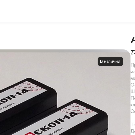
7
В наличии
П
и
м
О
Ш
П
к
С
Т
Д