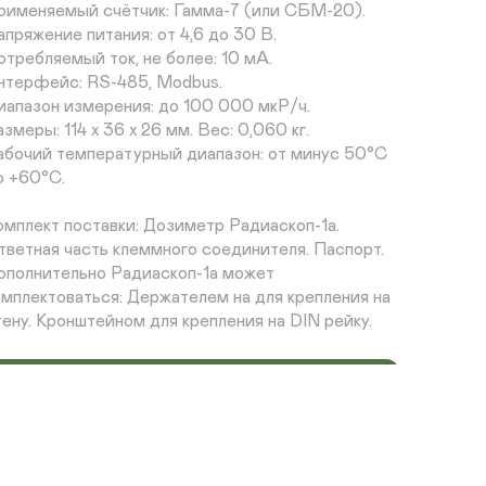
рименяемый счётчик: Гамма-7 (или СБМ-20). 

пряжение питания: от 4,6 до 30 В. 

отребляемый ток, не более: 10 мА. 

нтерфейс: RS-485, Modbus. 

иапазон измерения: до 100 000 мкР/ч. 

змеры: 114 х 36 х 26 мм. Вес: 0,060 кг. 

абочий температурный диапазон: от минус 50°С 
 +60°С. 

омплект поставки: Дозиметр Радиаскоп-1а. 
тветная часть клеммного соединителя. Паспорт. 

ополнительно Радиаскоп-1а может 
омплектоваться: Держателем на для крепления на 
тену. Кронштейном для крепления на DIN рейку.
Заказать