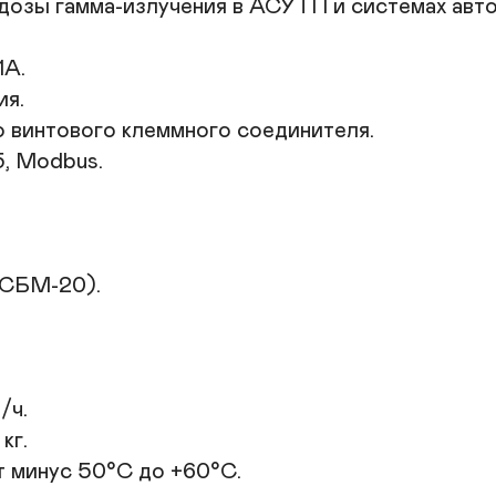
дозы гамма-излучения в АСУТП и системах авто
. 

. 

винтового клеммного соединителя. 

 Modbus. 



СБМ-20). 

ч. 

г. 

 минус 50°С до +60°С. 
